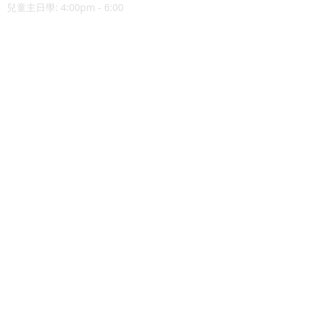
兒童主日學: 4:00pm - 6:00
幼兒唱遊Mainly Music:
每週五早上10-12時(現場)
查經班:
每週二晚上8-10時
週五及週六早上10-12時 (Zoom)
線上Youtube聚會連結：
https://www.youtube.com/channel/UChZ-
sogr9WRYQ3ptkxGYo8g
爱加倍荣耀堂
（分堂）
点击进入网站