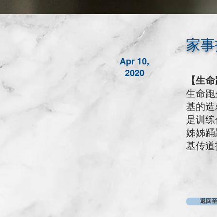
家事报
M
Apr 10,
2020
【生命
G
生命跑
基的造
是训练
C
姊姊踊
基传道
返回