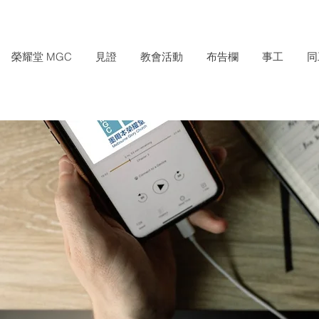
榮耀堂 MGC
見證
教會活動
布告欄
事工
同