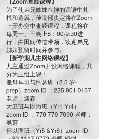
【Zoom查经课程】
为了使弟兄姊妹在神的话语中扎
根和造就，传道部决定将在Zoom
上开办空中查经课程，课程将在
每周一、三晚上8：00-9:30进
行，由田间传道带领，欢迎弟兄
姊妹预留时间并参与。
【新学期儿主网络课程】
儿主通过Zoom开设网络课程，共
分为三组上课：
撒母耳班与约瑟班（2.5 岁-
prep）zoom ID ：225 901 0167
老师：迎春
大卫班与以撒班（Yr1-Yr4）
zoom ID ：779 779 7999 老师：
吴蔚
但以理班（Yr5 &Yr6）zoom ID
：39 1117 9772 老师:胡剑