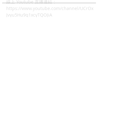
​線上 Youtube 直播連結：
https://www.youtube.com/channel/UCrOx
Jvyu5Hu9q1xcyTQOJiA
地址：37 Grimshaw Street
Greensborough VIC 3088
中文主日崇拜
時間：4:00pm - 6:00pm
兒童主日學: 4:00pm - 6:00
幼兒唱遊Mainly Music:
每週五早上10-12時(現場)
查經班:
每週二晚上8-10時
週五及週六早上10-12時 (Zoom)
線上Youtube聚會連結：
https://www.youtube.com/channel/UChZ-