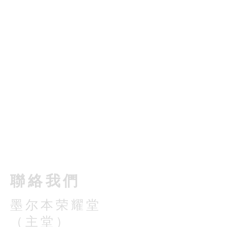
​聯絡我們
墨尔本荣耀堂
（主堂）