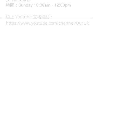
時間：Sunday 10:30am - 12:00pm
​線上 Youtube 直播連結：
https://www.youtube.com/channel/UCrOx
Jvyu5Hu9q1xcyTQOJiA
地址：37 Grimshaw Street
Greensborough VIC 3088
中文主日崇拜
時間：4:00pm - 6:00pm
兒童主日學: 4:00pm - 6:00
幼兒唱遊Mainly Music:
每週五早上10-12時(現場)
查經班:
每週二晚上8-10時
週五及週六早上10-12時 (Zoom)