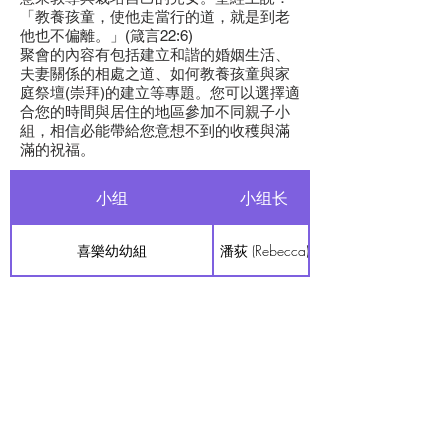
「教養孩童，使他走當行的道，就是到老
他也不偏離。」(箴言22:6)
聚會的內容有包括建立和諧的婚姻生活、
夫妻關係的相處之道、如何教養孩童與家
M
庭祭壇(崇拜)的建立等專題。您可以選擇適
合您的時間與居住的地區參加不同親子小
組，相信必能帶給您意想不到的收穫與滿
滿的祝福。
G
小组
小组长
C
喜樂幼幼組
潘荻 (Rebecca)