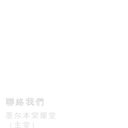
​聯絡我們
墨尔本荣耀堂
（主堂）