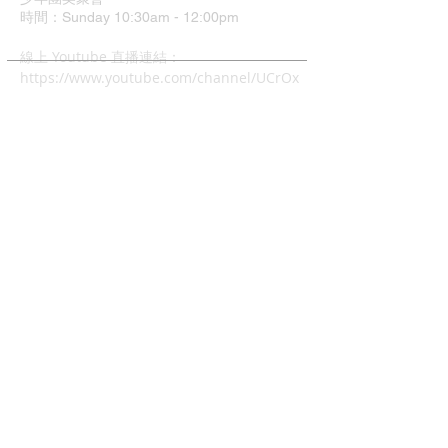
時間：Sunday 10:30am - 12:00pm
​線上 Youtube 直播連結：
https://www.youtube.com/channel/UCrOx
Jvyu5Hu9q1xcyTQOJiA
地址：37 Grimshaw Street
Greensborough VIC 3088
中文主日崇拜
時間：4:00pm - 6:00pm
兒童主日學: 4:00pm - 6:00
幼兒唱遊Mainly Music:
每週五早上10-12時(現場)
查經班:
每週二晚上8-10時
週五及週六早上10-12時 (Zoom)