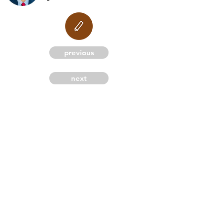
M
previous
next
G
C