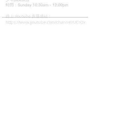
時間：Sunday 10:30am - 12:00pm
​線上 Youtube 直播連結：
https://www.youtube.com/channel/UCrOx
Jvyu5Hu9q1xcyTQOJiA
地址：37 Grimshaw Street
Greensborough VIC 3088
中文主日崇拜
時間：4:00pm - 6:00pm
兒童主日學: 4:00pm - 6:00
幼兒唱遊Mainly Music:
每週五早上10-12時(現場)
查經班:
每週二晚上8-10時
週五及週六早上10-12時 (Zoom)