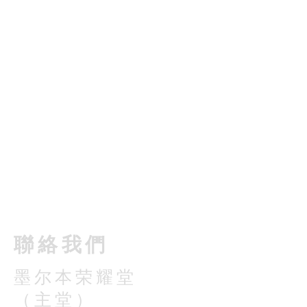
​聯絡我們
墨尔本荣耀堂
（主堂）