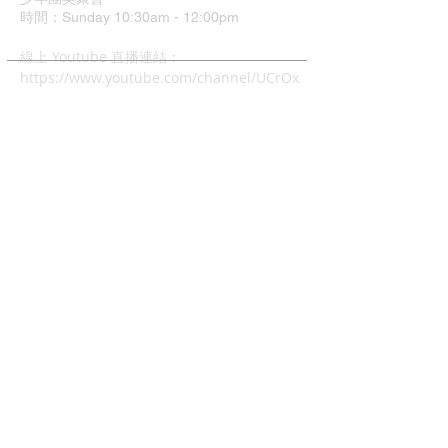
時間：Sunday 10:30am - 12:00pm
​線上 Youtube 直播連結：
https://www.youtube.com/channel/UCrOx
Jvyu5Hu9q1xcyTQOJiA
地址：37 Grimshaw Street
Greensborough VIC 3088
中文主日崇拜
時間：4:00pm - 6:00pm
兒童主日學: 4:00pm - 6:00
幼兒唱遊Mainly Music:
每週五早上10-12時(現場)
查經班:
每週二晚上8-10時
週五及週六早上10-12時 (Zoom)