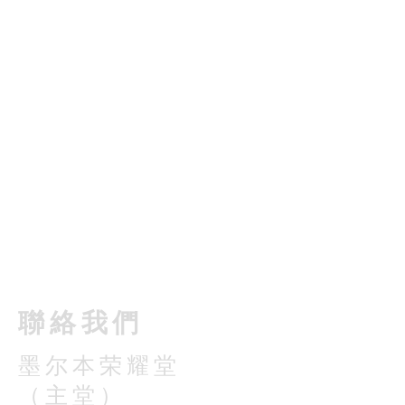
​聯絡我們
墨尔本荣耀堂
（主堂）