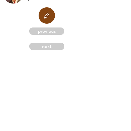
M
previous
next
G
C