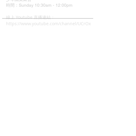
時間：Sunday 10:30am - 12:00pm
​線上 Youtube 直播連結：
https://www.youtube.com/channel/UCrOx
Jvyu5Hu9q1xcyTQOJiA
地址：37 Grimshaw Street
Greensborough VIC 3088
中文主日崇拜
時間：4:00pm - 6:00pm
兒童主日學: 4:00pm - 6:00
幼兒唱遊Mainly Music:
每週五早上10-12時(現場)
查經班:
每週二晚上8-10時
週五及週六早上10-12時 (Zoom)