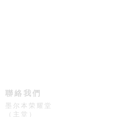
​聯絡我們
墨尔本荣耀堂
（主堂）