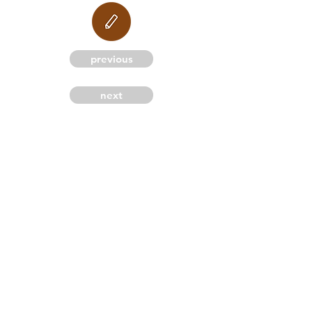
M
previous
next
G
C