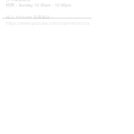
時間：Sunday 10:30am - 12:00pm
​線上 Youtube 直播連結：
https://www.youtube.com/channel/UCrOx
Jvyu5Hu9q1xcyTQOJiA
地址：37 Grimshaw Street
Greensborough VIC 3088
中文主日崇拜
時間：4:00pm - 6:00pm
兒童主日學: 4:00pm - 6:00
幼兒唱遊Mainly Music:
每週五早上10-12時(現場)
查經班:
每週二晚上8-10時
週五及週六早上10-12時 (Zoom)