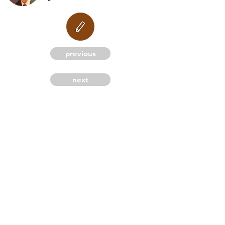
M
previous
next
G
C