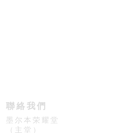
​聯絡我們
墨尔本荣耀堂
（主堂）