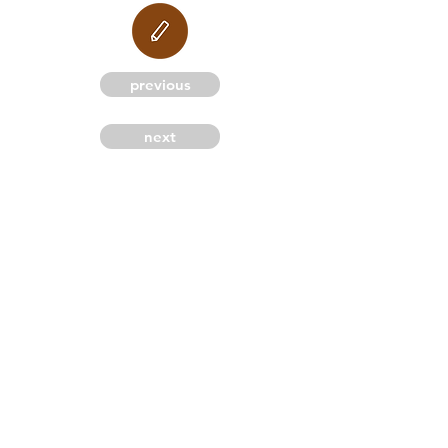
M
previous
next
G
C