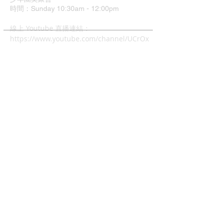
時間：Sunday 10:30am - 12:00pm
​線上 Youtube 直播連結：
https://www.youtube.com/channel/UCrOx
Jvyu5Hu9q1xcyTQOJiA
地址：37 Grimshaw Street
Greensborough VIC 3088
中文主日崇拜
時間：4:00pm - 6:00pm
兒童主日學: 4:00pm - 6:00
幼兒唱遊Mainly Music:
每週五早上10-12時(現場)
查經班:
每週二晚上8-10時
週五及週六早上10-12時 (Zoom)