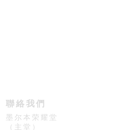
​聯絡我們
墨尔本荣耀堂
（主堂）