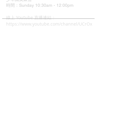
時間：Sunday 10:30am - 12:00pm
​線上 Youtube 直播連結：
https://www.youtube.com/channel/UCrOx
Jvyu5Hu9q1xcyTQOJiA
地址：37 Grimshaw Street
Greensborough VIC 3088
中文主日崇拜
時間：4:00pm - 6:00pm
兒童主日學: 4:00pm - 6:00
幼兒唱遊Mainly Music:
每週五早上10-12時(現場)
查經班:
每週二晚上8-10時
週五及週六早上10-12時 (Zoom)