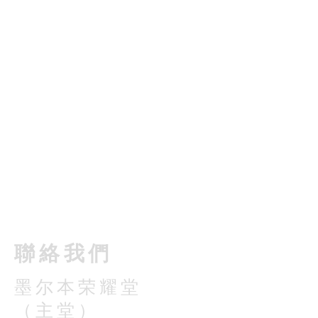
​聯絡我們
墨尔本荣耀堂
（主堂）