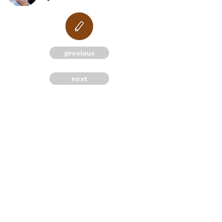
M
previous
next
G
C