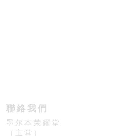
​聯絡我們
墨尔本荣耀堂
（主堂）