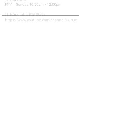
時間：Sunday 10:30am - 12:00pm
​線上 Youtube 直播連結：
https://www.youtube.com/channel/UCrOx
Jvyu5Hu9q1xcyTQOJiA
地址：37 Grimshaw Street
Greensborough VIC 3088
中文主日崇拜
時間：4:00pm - 6:00pm
兒童主日學: 4:00pm - 6:00
幼兒唱遊Mainly Music:
每週五早上10-12時(現場)
查經班:
每週二晚上8-10時
週五及週六早上10-12時 (Zoom)