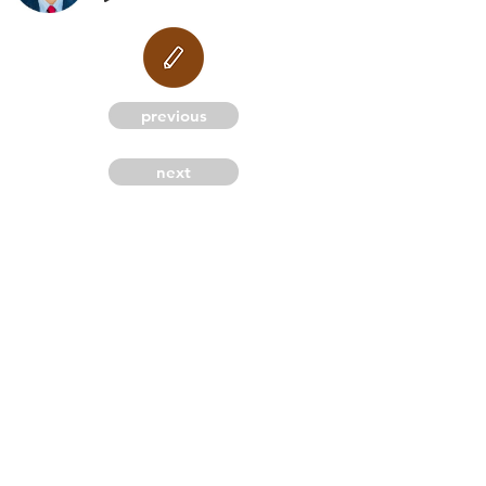
M
previous
next
G
C