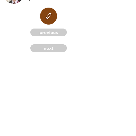
M
previous
next
G
C