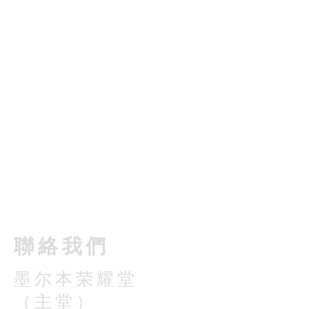
​聯絡我們
墨尔本荣耀堂
（主堂）