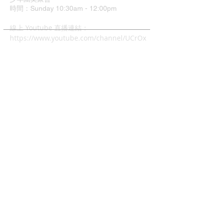
時間：Sunday 10:30am - 12:00pm
​線上 Youtube 直播連結：
https://www.youtube.com/channel/UCrOx
Jvyu5Hu9q1xcyTQOJiA
地址：37 Grimshaw Street
Greensborough VIC 3088
中文主日崇拜
時間：4:00pm - 6:00pm
兒童主日學: 4:00pm - 6:00
幼兒唱遊Mainly Music:
每週五早上10-12時(現場)
查經班:
每週二晚上8-10時
週五及週六早上10-12時 (Zoom)