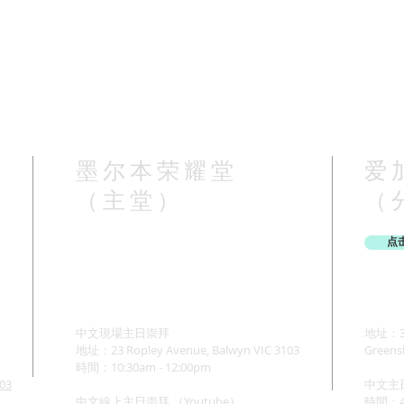
墨尔本荣耀堂
爱
（主堂）
（
点
中文現場主日崇拜
地址：37
地址：23 Ropley Avenue, Balwyn VIC 3103
Greens
時間：10:30am - 12:00pm
103
中文主
中文線上主日崇拜 （Youtube）
時間：4: