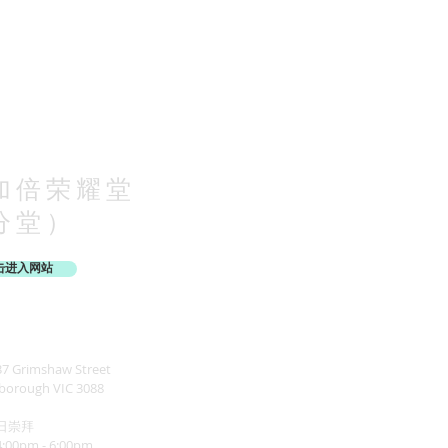
加倍荣耀堂
分堂）
击进入网站
 Grimshaw Street
borough VIC 3088
日崇拜
00pm - 6:00pm