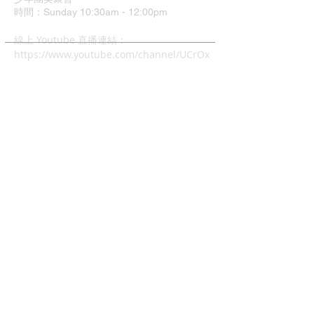
時間：Sunday 10:30am - 12:00pm
​線上 Youtube 直播連結：
https://www.youtube.com/channel/UCrOx
Jvyu5Hu9q1xcyTQOJiA
地址：37 Grimshaw Street
Greensborough VIC 3088
中文主日崇拜
時間：4:00pm - 6:00pm
兒童主日學: 4:00pm - 6:00
幼兒唱遊Mainly Music:
每週五早上10-12時(現場)
查經班:
每週二晚上8-10時
週五及週六早上10-12時 (Zoom)