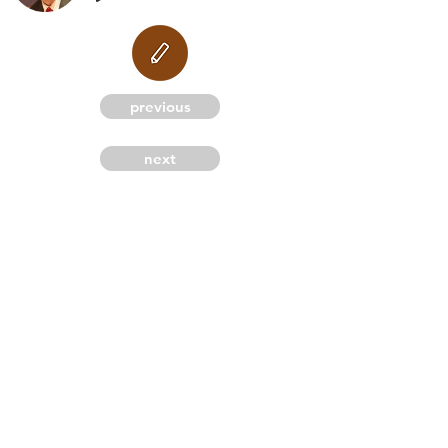
M
previous
next
G
C