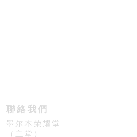
​聯絡我們
墨尔本荣耀堂
（主堂）