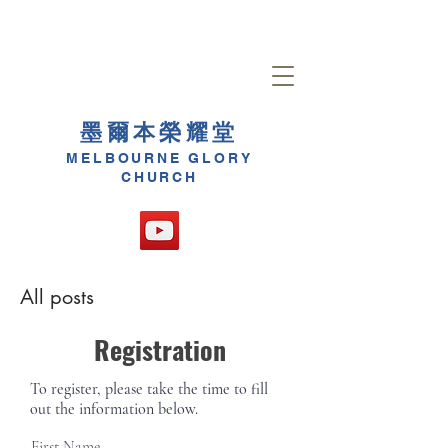
墨爾本榮耀堂
MELBOURNE GLORY
CHURCH
All posts
Registration
To register, please take the time to fill
out the information below.
First Name