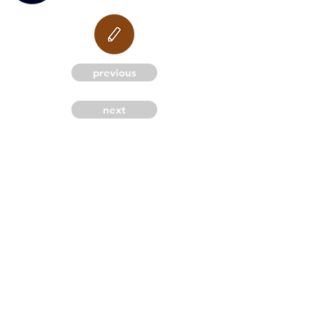
M
previous
next
G
C