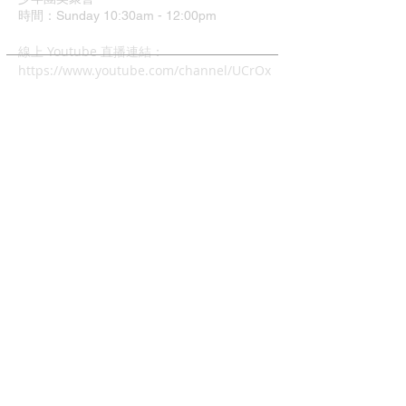
時間：Sunday 10:30am - 12:00pm
​線上 Youtube 直播連結：
https://www.youtube.com/channel/UCrOx
Jvyu5Hu9q1xcyTQOJiA
地址：37 Grimshaw Street
Greensborough VIC 3088
中文主日崇拜
時間：4:00pm - 6:00pm
兒童主日學: 4:00pm - 6:00
幼兒唱遊Mainly Music:
每週五早上10-12時(現場)
查經班:
每週二晚上8-10時
週五及週六早上10-12時 (Zoom)