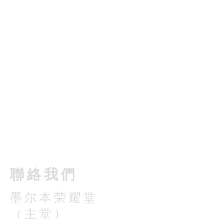
​聯絡我們
墨尔本荣耀堂
（主堂）